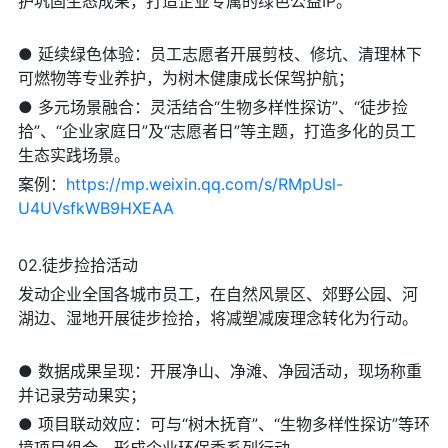
护巩固生态成果，打造企业专属的绿色公益IP。
● 延续绿色体验：员工志愿者开展剪枝、修坑、清理林下
可燃物等专业养护，为树木健康成长保驾护航；
● 多元场景融合：灵活结合“生物多样性探访”、“徒步捡
拾”、“企业家庭日”及“志愿者日”等主题，打造多化的员工
生态实践场景。
案例：
https://mp.weixin.qq.com/s/RMpUsl-
U4UVsfkWB9HXEAA
02.徒步捡拾活动
发动企业全国各城市员工，在自然风景区、郊野公园、河
湖边、湿地开展徒步捡拾，将减塑减废理念转化为行动。
● 数据成果呈现：开展净山、净滩、净园活动，现场称重
并记录劳动果实；
● 项目联动效应：可与“树木抚育”、“生物多样性探访”等环
境项目组合，形成企业环保季系列行动。