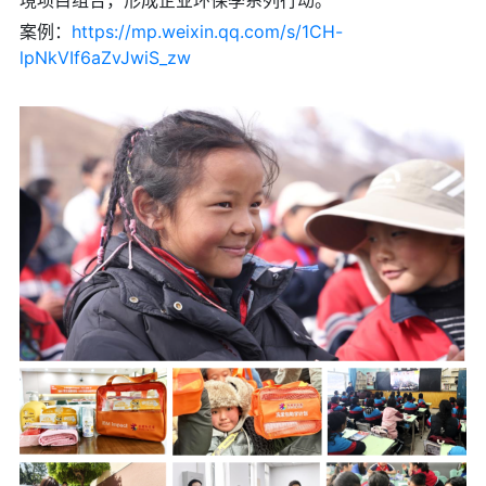
案例：
https://mp.weixin.qq.com/s/1CH-
lpNkVIf6aZvJwiS_zw